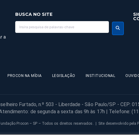
BUSCA NO SITE
SI
C
r a
PROCON NA MÍDIA
LEGISLAÇÃO
INSTITUCIONAL
OUVID
selheiro Furtado, n.º 503 - Liberdade - São Paulo/SP - CEP: 0
 Atendimento: de segunda a sexta das 9h às 17h | Telefone: (1
undação Procon – SP – Todos os direitos reservados. | Site desenvolvido pela