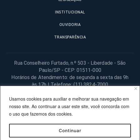
INSTITUCIONAL
OUVIDORIA
TRANSPARÊNCIA
Rua Conselheiro Furtado, n.º 503 - Liberdade - São
Paulo/SP - CEP: 01511-000
Horários de Atendimento: de segunda a sexta das 9h
às 17h | Telefone: (11) 3824-7000
© 2025 Fundação Procon – SP – Todos os direitos reservados. |
Usamos cookies para auxiliar e melhorar sua navegação em
Site desenvolvido pela PRODESP.
nosso site. Ao continuar a usar este site, você concorda com
o uso que fazemos dos cookies.
Continuar
OUVIDORIA