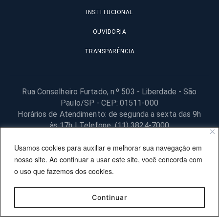
INSTITUCIONAL
OUVIDORIA
TRANSPARÊNCIA
Rua Conselheiro Furtado, n.º 503 - Liberdade - São
Paulo/SP - CEP: 01511-000
Horários de Atendimento: de segunda a sexta das 9h
às 17h | Telefone: (11) 3824-7000
© 2025 Fundação Procon – SP – Todos os direitos reservados. |
Usamos cookies para auxiliar e melhorar sua navegação em
Site desenvolvido pela PRODESP.
nosso site. Ao continuar a usar este site, você concorda com
o uso que fazemos dos cookies.
Continuar
OUVIDORIA