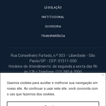
LEGISLAÇÃO
INSTITUCIONAL
OUVIDORIA
TRANSPARÊNCIA
Rua Conselheiro Furtado, n.º 503 - Liberdade - São
Paulo/SP - CEP: 01511-000
Horários de Atendimento: de segunda a sexta das 9h
às 17h | Telefone: (11) 3824-7000
© 2025 Fundação Procon – SP – Todos os direitos reservados. |
Usamos cookies para auxiliar e melhorar sua navegação em
Site desenvolvido pela PRODESP.
nosso site. Ao continuar a usar este site, você concorda com
o uso que fazemos dos cookies.