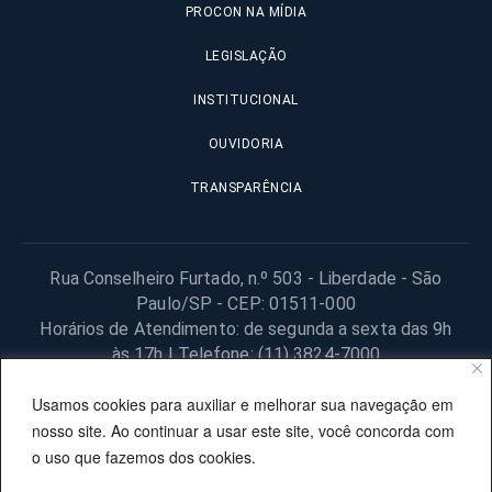
PROCON NA MÍDIA
LEGISLAÇÃO
INSTITUCIONAL
OUVIDORIA
TRANSPARÊNCIA
Rua Conselheiro Furtado, n.º 503 - Liberdade - São
Paulo/SP - CEP: 01511-000
Horários de Atendimento: de segunda a sexta das 9h
às 17h | Telefone: (11) 3824-7000
© 2025 Fundação Procon – SP – Todos os direitos reservados. |
Usamos cookies para auxiliar e melhorar sua navegação em
Site desenvolvido pela PRODESP.
nosso site. Ao continuar a usar este site, você concorda com
o uso que fazemos dos cookies.