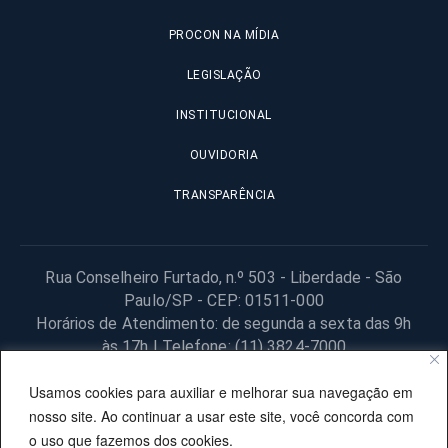
PROCON NA MÍDIA
LEGISLAÇÃO
INSTITUCIONAL
OUVIDORIA
TRANSPARÊNCIA
Rua Conselheiro Furtado, n.º 503 - Liberdade - São
Paulo/SP - CEP: 01511-000
Horários de Atendimento: de segunda a sexta das 9h
às 17h | Telefone: (11) 3824-7000
© 2025 Fundação Procon – SP – Todos os direitos reservados. |
Usamos cookies para auxiliar e melhorar sua navegação em
Site desenvolvido pela PRODESP.
nosso site. Ao continuar a usar este site, você concorda com
o uso que fazemos dos cookies.