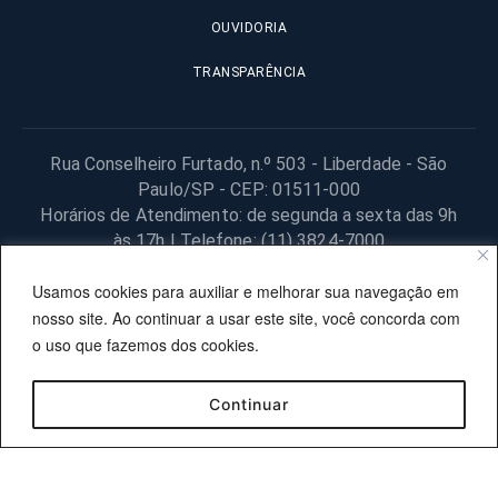
OUVIDORIA
TRANSPARÊNCIA
Rua Conselheiro Furtado, n.º 503 - Liberdade - São
Paulo/SP - CEP: 01511-000
Horários de Atendimento: de segunda a sexta das 9h
às 17h | Telefone: (11) 3824-7000
© 2025 Fundação Procon – SP – Todos os direitos reservados. |
Usamos cookies para auxiliar e melhorar sua navegação em
Site desenvolvido pela PRODESP.
nosso site. Ao continuar a usar este site, você concorda com
o uso que fazemos dos cookies.
Continuar
OUVIDORIA
TRANSPARÊNCIA