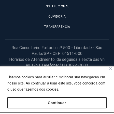
INSTITUCIONAL
OUVIDORIA
TRANSPARÊNCIA
Rua Conselheiro Furtado, n.º 503 - Liberdade - São
Paulo/SP - CEP: 01511-000
Horários de Atendimento: de segunda a sexta das 9h
às 17h | Telefone: (11) 3824-7000
© 2025 Fundação Procon – SP – Todos os direitos reservados. |
Usamos cookies para auxiliar e melhorar sua navegação em
Site desenvolvido pela PRODESP.
nosso site. Ao continuar a usar este site, você concorda com
o uso que fazemos dos cookies.
Continuar
OUVIDORIA