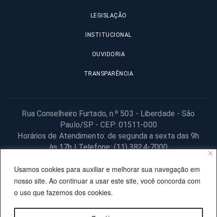
LEGISLAÇÃO
INSTITUCIONAL
OUVIDORIA
TRANSPARÊNCIA
Rua Conselheiro Furtado, n.º 503 - Liberdade - São
Paulo/SP - CEP: 01511-000
Horários de Atendimento: de segunda a sexta das 9h
às 17h | Telefone: (11) 3824-7000
© 2025 Fundação Procon – SP – Todos os direitos reservados. |
Usamos cookies para auxiliar e melhorar sua navegação em
Site desenvolvido pela PRODESP.
nosso site. Ao continuar a usar este site, você concorda com
o uso que fazemos dos cookies.