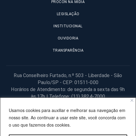
PROCON NA MÍDIA
LEGISLAÇÃO
INSTITUCIONAL
OUVIDORIA
TRANSPARÊNCIA
Rua Conselheiro Furtado, n.º 503 - Liberdade - São
Paulo/SP - CEP: 01511-000
Horários de Atendimento: de segunda a sexta das 9h
às 17h | Telefone: (11) 3824-7000
© 2025 Fundação Procon – SP – Todos os direitos reservados. |
Usamos cookies para auxiliar e melhorar sua navegação em
Site desenvolvido pela PRODESP.
nosso site. Ao continuar a usar este site, você concorda com
o uso que fazemos dos cookies.