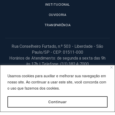
INSTITUCIONAL
OUVIDORIA
TRANSPARÊNCIA
Rua Conselheiro Furtado, n.º 503 - Liberdade - São
Paulo/SP - CEP: 01511-000
Horários de Atendimento: de segunda a sexta das 9h
às 17h | Telefone: (11) 3824-7000
© 2025 Fundação Procon – SP – Todos os direitos reservados. |
Usamos cookies para auxiliar e melhorar sua navegação em
Site desenvolvido pela PRODESP.
nosso site. Ao continuar a usar este site, você concorda com
o uso que fazemos dos cookies.
Continuar
OUVIDORIA
TRANSPARÊNCIA