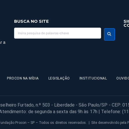
BUSCA NO SITE
SI
C
r a
PROCON NA MÍDIA
LEGISLAÇÃO
INSTITUCIONAL
OUVID
selheiro Furtado, n.º 503 - Liberdade - São Paulo/SP - CEP: 0
 Atendimento: de segunda a sexta das 9h às 17h | Telefone: (1
undação Procon – SP – Todos os direitos reservados. | Site desenvolvido pela