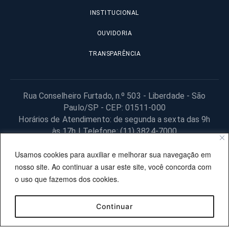
INSTITUCIONAL
OUVIDORIA
TRANSPARÊNCIA
Rua Conselheiro Furtado, n.º 503 - Liberdade - São
Paulo/SP - CEP: 01511-000
Horários de Atendimento: de segunda a sexta das 9h
às 17h | Telefone: (11) 3824-7000
© 2025 Fundação Procon – SP – Todos os direitos reservados. |
Usamos cookies para auxiliar e melhorar sua navegação em
Site desenvolvido pela PRODESP.
nosso site. Ao continuar a usar este site, você concorda com
o uso que fazemos dos cookies.
Continuar
OUVIDORIA