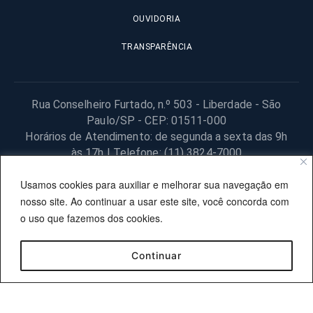
OUVIDORIA
TRANSPARÊNCIA
Rua Conselheiro Furtado, n.º 503 - Liberdade - São
Paulo/SP - CEP: 01511-000
Horários de Atendimento: de segunda a sexta das 9h
às 17h | Telefone: (11) 3824-7000
© 2025 Fundação Procon – SP – Todos os direitos reservados. |
Usamos cookies para auxiliar e melhorar sua navegação em
Site desenvolvido pela PRODESP.
nosso site. Ao continuar a usar este site, você concorda com
o uso que fazemos dos cookies.
Continuar
OUVIDORIA
TRANSPARÊNCIA