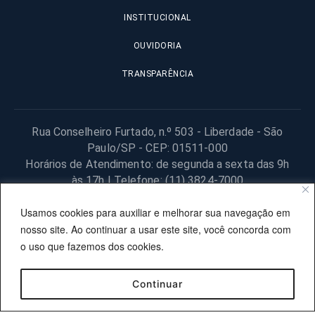
INSTITUCIONAL
OUVIDORIA
TRANSPARÊNCIA
Rua Conselheiro Furtado, n.º 503 - Liberdade - São
Paulo/SP - CEP: 01511-000
Horários de Atendimento: de segunda a sexta das 9h
às 17h | Telefone: (11) 3824-7000
© 2025 Fundação Procon – SP – Todos os direitos reservados. |
Usamos cookies para auxiliar e melhorar sua navegação em
Site desenvolvido pela PRODESP.
nosso site. Ao continuar a usar este site, você concorda com
o uso que fazemos dos cookies.
Continuar
OUVIDORIA