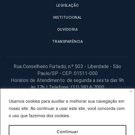
LEGISLAÇÃO
INSTITUCIONAL
OUVIDORIA
TRANSPARÊNCIA
Rua Conselheiro Furtado, n.º 503 - Liberdade - São
Paulo/SP - CEP: 01511-000
Horários de Atendimento: de segunda a sexta das 9h
às 17h | Telefone: (11) 3824-7000
© 2025 Fundação Procon – SP – Todos os direitos reservados. |
Usamos cookies para auxiliar e melhorar sua navegação em
Site desenvolvido pela PRODESP.
nosso site. Ao continuar a usar este site, você concorda com
o uso que fazemos dos cookies.
Continuar