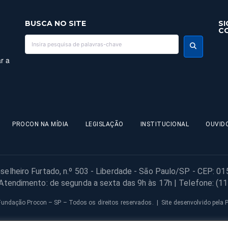
BUSCA NO SITE
SI
C
r a
PROCON NA MÍDIA
LEGISLAÇÃO
INSTITUCIONAL
OUVID
selheiro Furtado, n.º 503 - Liberdade - São Paulo/SP - CEP: 0
 Atendimento: de segunda a sexta das 9h às 17h | Telefone: (1
undação Procon – SP – Todos os direitos reservados. | Site desenvolvido pela