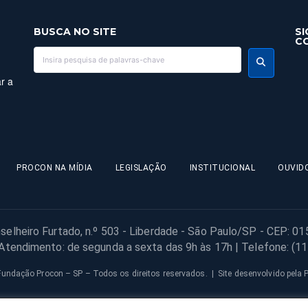
BUSCA NO SITE
SI
C
r a
PROCON NA MÍDIA
LEGISLAÇÃO
INSTITUCIONAL
OUVID
selheiro Furtado, n.º 503 - Liberdade - São Paulo/SP - CEP: 0
 Atendimento: de segunda a sexta das 9h às 17h | Telefone: (1
undação Procon – SP – Todos os direitos reservados. | Site desenvolvido pela