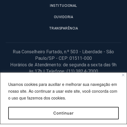
INSTITUCIONAL
OUVIDORIA
TRANSPARÊNCIA
Rua Conselheiro Furtado, n.º 503 - Liberdade - São
Paulo/SP - CEP: 01511-000
Horários de Atendimento: de segunda a sexta das 9h
às 17h | Telefone: (11) 3824-7000
© 2025 Fundação Procon – SP – Todos os direitos reservados. |
Usamos cookies para auxiliar e melhorar sua navegação em
Site desenvolvido pela PRODESP.
nosso site. Ao continuar a usar este site, você concorda com
o uso que fazemos dos cookies.
Continuar
OUVIDORIA