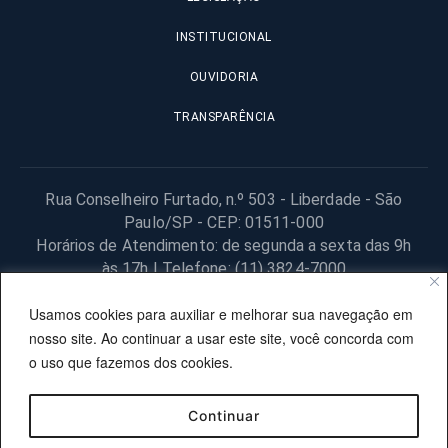
INSTITUCIONAL
OUVIDORIA
TRANSPARÊNCIA
Rua Conselheiro Furtado, n.º 503 - Liberdade - São
Paulo/SP - CEP: 01511-000
Horários de Atendimento: de segunda a sexta das 9h
às 17h | Telefone: (11) 3824-7000
© 2025 Fundação Procon – SP – Todos os direitos reservados. |
Usamos cookies para auxiliar e melhorar sua navegação em
Site desenvolvido pela PRODESP.
nosso site. Ao continuar a usar este site, você concorda com
o uso que fazemos dos cookies.
Continuar
OUVIDORIA