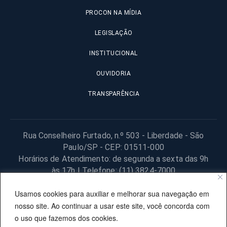
PROCON NA MÍDIA
LEGISLAÇÃO
INSTITUCIONAL
OUVIDORIA
TRANSPARÊNCIA
Rua Conselheiro Furtado, n.º 503 - Liberdade - São
Paulo/SP - CEP: 01511-000
Horários de Atendimento: de segunda a sexta das 9h
às 17h | Telefone: (11) 3824-7000
© 2025 Fundação Procon – SP – Todos os direitos reservados. |
Usamos cookies para auxiliar e melhorar sua navegação em
Site desenvolvido pela PRODESP.
nosso site. Ao continuar a usar este site, você concorda com
o uso que fazemos dos cookies.