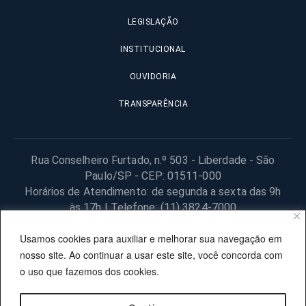
LEGISLAÇÃO
INSTITUCIONAL
OUVIDORIA
TRANSPARÊNCIA
Rua Conselheiro Furtado, n.º 503 - Liberdade - São
Paulo/SP - CEP: 01511-000
Horários de Atendimento: de segunda a sexta das 9h
às 17h | Telefone: (11) 3824-7000
© 2025 Fundação Procon – SP – Todos os direitos reservados. |
Usamos cookies para auxiliar e melhorar sua navegação em
Site desenvolvido pela PRODESP.
nosso site. Ao continuar a usar este site, você concorda com
o uso que fazemos dos cookies.