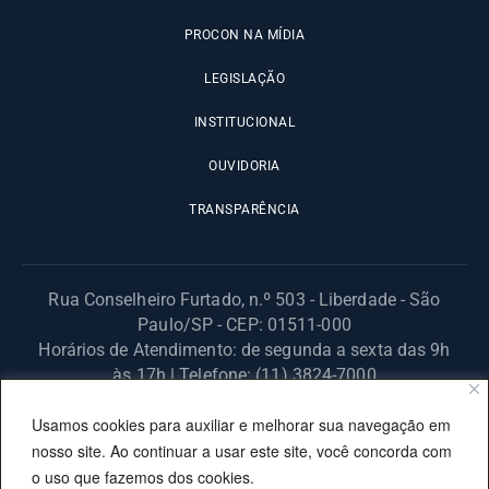
PROCON NA MÍDIA
LEGISLAÇÃO
INSTITUCIONAL
OUVIDORIA
TRANSPARÊNCIA
Rua Conselheiro Furtado, n.º 503 - Liberdade - São
Paulo/SP - CEP: 01511-000
Horários de Atendimento: de segunda a sexta das 9h
às 17h | Telefone: (11) 3824-7000
© 2025 Fundação Procon – SP – Todos os direitos reservados. |
Usamos cookies para auxiliar e melhorar sua navegação em
Site desenvolvido pela PRODESP.
nosso site. Ao continuar a usar este site, você concorda com
o uso que fazemos dos cookies.