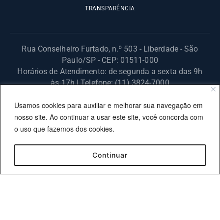
TRANSPARÊNCIA
Rua Conselheiro Furtado, n.º 503 - Liberdade - São
Paulo/SP - CEP: 01511-000
Horários de Atendimento: de segunda a sexta das 9h
às 17h | Telefone: (11) 3824-7000
© 2025 Fundação Procon – SP – Todos os direitos reservados. |
Usamos cookies para auxiliar e melhorar sua navegação em
Site desenvolvido pela PRODESP.
nosso site. Ao continuar a usar este site, você concorda com
o uso que fazemos dos cookies.
Continuar
OUVIDORIA
TRANSPARÊNCIA
SIC